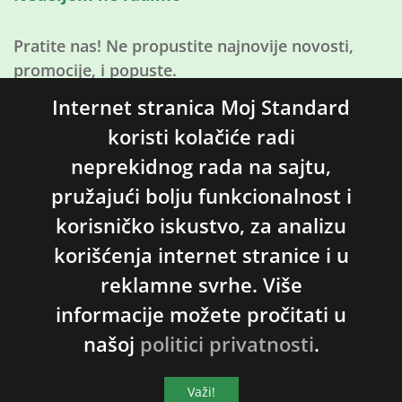
Pratite nas! Ne propustite najnovije novosti,
promocije, i popuste.
Internet stranica Moj Standard
koristi kolačiće radi
Pratite
nas
neprekidnog rada na sajtu,
na
pružajući bolju funkcionalnost i
Facebooku
korisničko iskustvo, za analizu
korišćenja internet stranice i u
reklamne svrhe. Više
© 2026 Moj Standard | Uvođenje i sertifikacija ISO
informacije možete pročitati u
standarda. Sva prava zadržana.
našoj
politici privatnosti
.
Politika privatnosti
Važi!