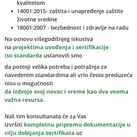
kvalitetom
14001:2015- zaštita i unapređenje zaštite
životne sredine
18001:2007 - bezbednost i zdravlje na radu
Na osnovu višegodišnjeg iskustva
na
projektima uvođenja i sertifikacije
Iso
standarda
ustanovili smo
da postoji velika potreba i potražnja za
navedenim standardima ali vrlo često preduzeća
nisu u mogućnosti
da izdvoje svoj novac i vreme kao dva veoma
važna resursa.
Naš tim konsultanata će za Vas
izvršiti
kompletnu pripremu dokumentacije u
cilju dobijanja sertifikata
uz