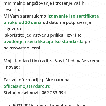
minimalno angažovanje i trošenje Vaših
resursa.
Mi Vam garantujemo
izdavanje Iso sertifikata
u roku od 30 dana
od datuma potpisivanja
Ugovora.
Iskoristite jedinstvenu priliku i izvršite
uvođenje i sertifikaciju Iso
standarda
po
neverovatnoj ceni.
Moj standard tim radi za Vas i štedi Vaše vreme
i novac !
Za sve informacije pišite nam na :
office@mojstandard.rs
Stefan Veselinovic 062-253-994
9001:2015 - menadžment upravljanja