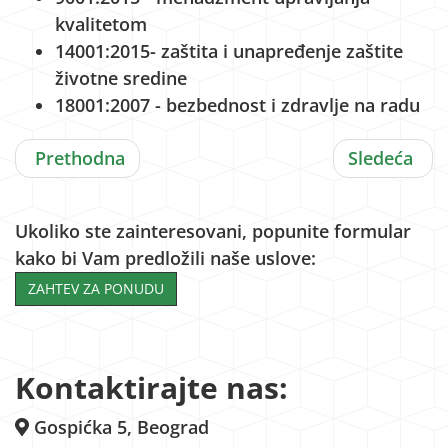
kvalitetom
14001:2015- zaštita i unapređenje zaštite
životne sredine
18001:2007 - bezbednost i zdravlje na radu
Prethodna
Sledeća
Ukoliko ste zainteresovani, popunite formular
kako bi Vam predložili naše uslove:
ZAHTEV ZA PONUDU
Kontaktirajte nas:
Gospićka 5, Beograd