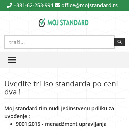
+381-62-253-994
office@mojstandard.rs
traži...
Pre
TOGGLE MENU
Uvedite tri Iso standarda po ceni
dva !
Moj standard tim nudi jedinstvenu priliku za
uvođenje :
9001:2015 - menadžment upravljanja